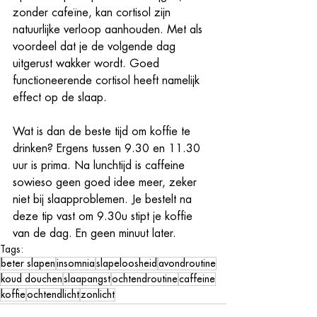
zonder cafeïne, kan cortisol zijn 
natuurlijke verloop aanhouden. Met als 
voordeel dat je de volgende dag 
uitgerust wakker wordt. Goed 
functioneerende cortisol heeft namelijk 
effect op de slaap.
Wat is dan de beste tijd om koffie te 
drinken? Ergens tussen 9.30 en 11.30 
uur is prima. Na lunchtijd is caffeine 
sowieso geen goed idee meer, zeker 
niet bij slaapproblemen. Je bestelt na 
deze tip vast om 9.30u stipt je koffie 
van de dag. En geen minuut later.
Tags:
beter slapen
insomnia
slapeloosheid
avondroutine
koud douchen
slaapangst
ochtendroutine
caffeine
koffie
ochtendlicht
zonlicht