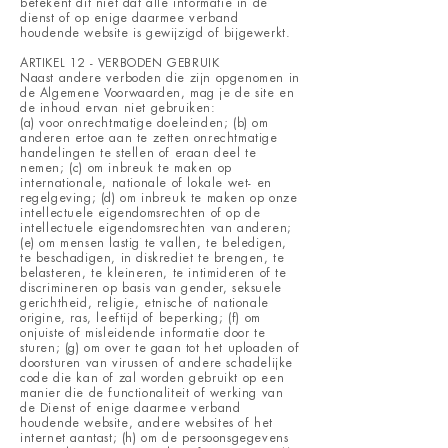
betekent dit niet dat alle informatie in de
dienst of op enige daarmee verband
houdende website is gewijzigd of bijgewerkt.
ARTIKEL 12 - VERBODEN GEBRUIK
Naast andere verboden die zijn opgenomen in
de Algemene Voorwaarden, mag je de site en
de inhoud ervan niet gebruiken:
(a) voor onrechtmatige doeleinden; (b) om
anderen ertoe aan te zetten onrechtmatige
handelingen te stellen of eraan deel te
nemen; (c) om inbreuk te maken op
internationale, nationale of lokale wet- en
regelgeving; (d) om inbreuk te maken op onze
intellectuele eigendomsrechten of op de
intellectuele eigendomsrechten van anderen;
(e) om mensen lastig te vallen, te beledigen,
te beschadigen, in diskrediet te brengen, te
belasteren, te kleineren, te intimideren of te
discrimineren op basis van gender, seksuele
gerichtheid, religie, etnische of nationale
origine, ras, leeftijd of beperking; (f) om
onjuiste of misleidende informatie door te
sturen; (g) om over te gaan tot het uploaden of
doorsturen van virussen of andere schadelijke
code die kan of zal worden gebruikt op een
manier die de functionaliteit of werking van
de Dienst of enige daarmee verband
houdende website, andere websites of het
internet aantast; (h) om de persoonsgegevens