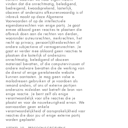
vinden dat die onrechtmatig, beledigend,
bedreigend, kwaadsprekend, lasterlijk,
obsceen of anderszins afkeurenswaardig is of
inbreuk maakt op deze Algemene
Voorwaarden of op de intellectuele
eigendomsrechten van enige partij. Je gaat
ermee akkoord geen reacties te plaatsen die
afbreuk doen aan de rechten van derden,
waaronder auteursrechten, merkrechten, het
recht op privacy, persoonlijkheidsrechten of
andere subjectieve of vermogensrechten. Je
gaat er verder mee akkoord geen reacties te
plaatsen die lasterlijk of anderszins
onrechtmatig, beledigend of obsceen
materiaal bevatten, of die computervirussen of
andere malware bevatten die de werking van
de dienst of enige gerelateerde website
kunnen aantasten. Je mag geen valse e-
mailadressen gebruiken of je voordoen als
iemand anders, of ons of externe partijen
anderszins misleiden wat betreft de bron van
enige reactie. Je bent zelf als enige
verantwoordelijk voor alle reacties die je
plaatst en voor de nauwkeurigheid ervan. We
aanvaarden geen enkele
verantwoordelijkheid of aansprakelijkheid voor
reacties die door jou of enige externe partij
worden geplaatst.