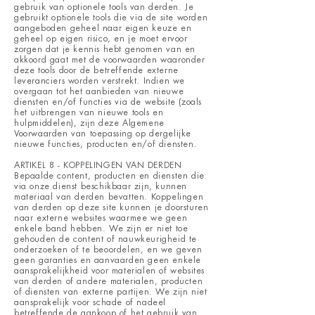
gebruik van optionele tools van derden. Je
gebruikt optionele tools die via de site worden
aangeboden geheel naar eigen keuze en
geheel op eigen risico, en je moet ervoor
zorgen dat je kennis hebt genomen van en
akkoord gaat met de voorwaarden waaronder
deze tools door de betreffende externe
leveranciers worden verstrekt. Indien we
overgaan tot het aanbieden van nieuwe
diensten en/of functies via de website (zoals
het uitbrengen van nieuwe tools en
hulpmiddelen), zijn deze Algemene
Voorwaarden van toepassing op dergelijke
nieuwe functies, producten en/of diensten.
ARTIKEL 8 - KOPPELINGEN VAN DERDEN
Bepaalde content, producten en diensten die
via onze dienst beschikbaar zijn, kunnen
materiaal van derden bevatten. Koppelingen
van derden op deze site kunnen je doorsturen
naar externe websites waarmee we geen
enkele band hebben. We zijn er niet toe
gehouden de content of nauwkeurigheid te
onderzoeken of te beoordelen, en we geven
geen garanties en aanvaarden geen enkele
aansprakelijkheid voor materialen of websites
van derden of andere materialen, producten
of diensten van externe partijen. We zijn niet
aansprakelijk voor schade of nadeel
betreffende de aankoop of het gebruik van