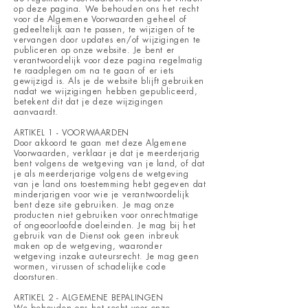
op deze pagina. We behouden ons het recht
voor de Algemene Voorwaarden geheel of
gedeeltelijk aan te passen, te wijzigen of te
vervangen door updates en/of wijzigingen te
publiceren op onze website. Je bent er
verantwoordelijk voor deze pagina regelmatig
te raadplegen om na te gaan of er iets
gewijzigd is. Als je de website blijft gebruiken
nadat we wijzigingen hebben gepubliceerd,
betekent dit dat je deze wijzigingen
aanvaardt.
ARTIKEL 1 - VOORWAARDEN
Door akkoord te gaan met deze Algemene
Voorwaarden, verklaar je dat je meerderjarig
bent volgens de wetgeving van je land, of dat
je als meerderjarige volgens de wetgeving
van je land ons toestemming hebt gegeven dat
minderjarigen voor wie je verantwoordelijk
bent deze site gebruiken. Je mag onze
producten niet gebruiken voor onrechtmatige
of ongeoorloofde doeleinden. Je mag bij het
gebruik van de Dienst ook geen inbreuk
maken op de wetgeving, waaronder
wetgeving inzake auteursrecht. Je mag geen
wormen, virussen of schadelijke code
doorsturen.
ARTIKEL 2 - ALGEMENE BEPALINGEN
We behouden ons het recht voor onze