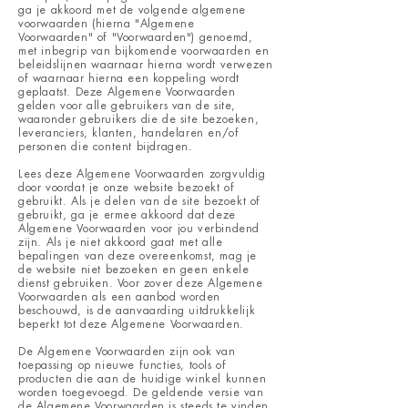
ga je akkoord met de volgende algemene
voorwaarden (hierna "Algemene
Voorwaarden" of "Voorwaarden") genoemd,
met inbegrip van bijkomende voorwaarden en
beleidslijnen waarnaar hierna wordt verwezen
of waarnaar hierna een koppeling wordt
geplaatst. Deze Algemene Voorwaarden
gelden voor alle gebruikers van de site,
waaronder gebruikers die de site bezoeken,
leveranciers, klanten, handelaren en/of
personen die content bijdragen.
Lees deze Algemene Voorwaarden zorgvuldig
door voordat je onze website bezoekt of
gebruikt. Als je delen van de site bezoekt of
gebruikt, ga je ermee akkoord dat deze
Algemene Voorwaarden voor jou verbindend
zijn. Als je niet akkoord gaat met alle
bepalingen van deze overeenkomst, mag je
de website niet bezoeken en geen enkele
dienst gebruiken. Voor zover deze Algemene
Voorwaarden als een aanbod worden
beschouwd, is de aanvaarding uitdrukkelijk
beperkt tot deze Algemene Voorwaarden.
De Algemene Voorwaarden zijn ook van
toepassing op nieuwe functies, tools of
producten die aan de huidige winkel kunnen
worden toegevoegd. De geldende versie van
de Algemene Voorwaarden is steeds te vinden