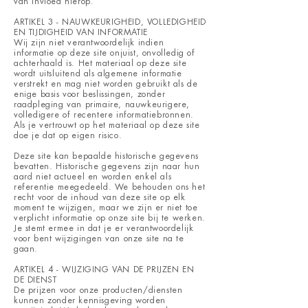
van invloed hierop.
ARTIKEL 3 - NAUWKEURIGHEID, VOLLEDIGHEID
EN TIJDIGHEID VAN INFORMATIE
Wij zijn niet verantwoordelijk indien
informatie op deze site onjuist, onvolledig of
achterhaald is. Het materiaal op deze site
wordt uitsluitend als algemene informatie
verstrekt en mag niet worden gebruikt als de
enige basis voor beslissingen, zonder
raadpleging van primaire, nauwkeurigere,
volledigere of recentere informatiebronnen.
Als je vertrouwt op het materiaal op deze site
doe je dat op eigen risico.
Deze site kan bepaalde historische gegevens
bevatten. Historische gegevens zijn naar hun
aard niet actueel en worden enkel als
referentie meegedeeld. We behouden ons het
recht voor de inhoud van deze site op elk
moment te wijzigen, maar we zijn er niet toe
verplicht informatie op onze site bij te werken.
Je stemt ermee in dat je er verantwoordelijk
voor bent wijzigingen van onze site na te
gaan.
ARTIKEL 4 - WIJZIGING VAN DE PRIJZEN EN
DE DIENST
De prijzen voor onze producten/diensten
kunnen zonder kennisgeving worden