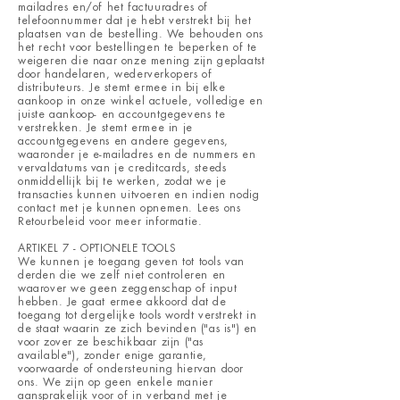
mailadres en/of het factuuradres of
telefoonnummer dat je hebt verstrekt bij het
plaatsen van de bestelling. We behouden ons
het recht voor bestellingen te beperken of te
weigeren die naar onze mening zijn geplaatst
door handelaren, wederverkopers of
distributeurs. Je stemt ermee in bij elke
aankoop in onze winkel actuele, volledige en
juiste aankoop- en accountgegevens te
verstrekken. Je stemt ermee in je
accountgegevens en andere gegevens,
waaronder je e-mailadres en de nummers en
vervaldatums van je creditcards, steeds
onmiddellijk bij te werken, zodat we je
transacties kunnen uitvoeren en indien nodig
contact met je kunnen opnemen. Lees ons
Retourbeleid
voor meer informatie.
ARTIKEL 7 - OPTIONELE TOOLS
We kunnen je toegang geven tot tools van
derden die we zelf niet controleren en
waarover we geen zeggenschap of input
hebben. Je gaat ermee akkoord dat de
toegang tot dergelijke tools wordt verstrekt in
de staat waarin ze zich bevinden ("as is") en
voor zover ze beschikbaar zijn ("as
available"), zonder enige garantie,
voorwaarde of ondersteuning hiervan door
ons. We zijn op geen enkele manier
aansprakelijk voor of in verband met je