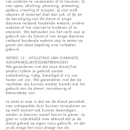
van anderen te verzamelen of te traceren; (i)
voor spam, phishing, pharming, pretexting,
spiders, crawling of scrapen; (j) voor welk
obsceen of immoreel doel dan ook; of (k) om
de beveiliging van de dienst of enige
daarmee verband houdende website, andere
websites of het internet te hinderen of te
omzeilen. We behouden ons het recht voor je
gebruik van de Dienst of van enige daarmee
verband houdende website stop te zetten op
grond van deze bepaling over verboden
gebruik.
ARTIKEL 13 - UITSLUITING VAN GARANTIE;
AANSPRAKELIJKHEIDSBEPERKINGEN
We garanderen niet dat onze dienst/het
product tijdens je gebruik zonder
onderbreking, tijdig, beveiligd of vrij van
fouten zal zijn. We garanderen niet dat de
resultaten die kunnen worden bereikt met het
gebruik van de dienst, nauwkeurig of
betrouwbaar zijn.
Je stemt er mee in dat we de dienst periodiek
voor onbepaalde duur kunnen verwijderen en
op welk moment ook kunnen beëindigen,
zonder je daarvan vooraf kennis te geven. Je
gaat er uitdrukkelijk mee akkoord dat je de
dienst geheel op eigen risico gebruikt, en dat
je als enige het risico draagt van de