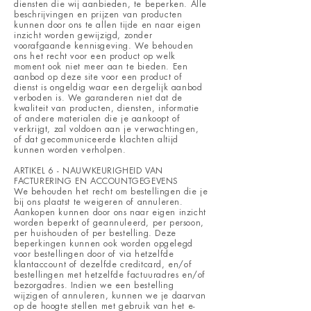
diensten die wij aanbieden, te beperken. Alle
beschrijvingen en prijzen van producten
kunnen door ons te allen tijde en naar eigen
inzicht worden gewijzigd, zonder
voorafgaande kennisgeving. We behouden
ons het recht voor een product op welk
moment ook niet meer aan te bieden. Een
aanbod op deze site voor een product of
dienst is ongeldig waar een dergelijk aanbod
verboden is. We garanderen niet dat de
kwaliteit van producten, diensten, informatie
of andere materialen die je aankoopt of
verkrijgt, zal voldoen aan je verwachtingen,
of dat gecommuniceerde klachten altijd
kunnen worden verholpen.
ARTIKEL 6 - NAUWKEURIGHEID VAN
FACTURERING EN ACCOUNTGEGEVENS
We behouden het recht om bestellingen die je
bij ons plaatst te weigeren of annuleren.
Aankopen kunnen door ons naar eigen inzicht
worden beperkt of geannuleerd, per persoon,
per huishouden of per bestelling. Deze
beperkingen kunnen ook worden opgelegd
voor bestellingen door of via hetzelfde
klantaccount of dezelfde creditcard, en/of
bestellingen met hetzelfde factuuradres en/of
bezorgadres. Indien we een bestelling
wijzigen of annuleren, kunnen we je daarvan
op de hoogte stellen met gebruik van het e-