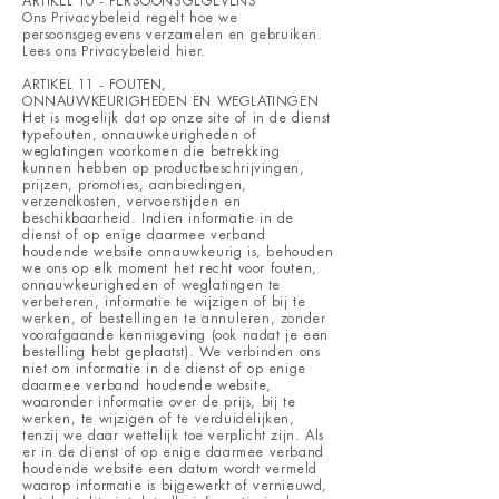
ARTIKEL 10 - PERSOONSGEGEVENS
Ons Privacybeleid regelt hoe we
persoonsgegevens verzamelen en gebruiken.
Lees ons Privacybeleid
hier
.
ARTIKEL 11 - FOUTEN,
ONNAUWKEURIGHEDEN EN WEGLATINGEN
Het is mogelijk dat op onze site of in de dienst
typefouten, onnauwkeurigheden of
weglatingen voorkomen die betrekking
kunnen hebben op productbeschrijvingen,
prijzen, promoties, aanbiedingen,
verzendkosten, vervoerstijden en
beschikbaarheid. Indien informatie in de
dienst of op enige daarmee verband
houdende website onnauwkeurig is, behouden
we ons op elk moment het recht voor fouten,
onnauwkeurigheden of weglatingen te
verbeteren, informatie te wijzigen of bij te
werken, of bestellingen te annuleren, zonder
voorafgaande kennisgeving (ook nadat je een
bestelling hebt geplaatst). We verbinden ons
niet om informatie in de dienst of op enige
daarmee verband houdende website,
waaronder informatie over de prijs, bij te
werken, te wijzigen of te verduidelijken,
tenzij we daar wettelijk toe verplicht zijn. Als
er in de dienst of op enige daarmee verband
houdende website een datum wordt vermeld
waarop informatie is bijgewerkt of vernieuwd,