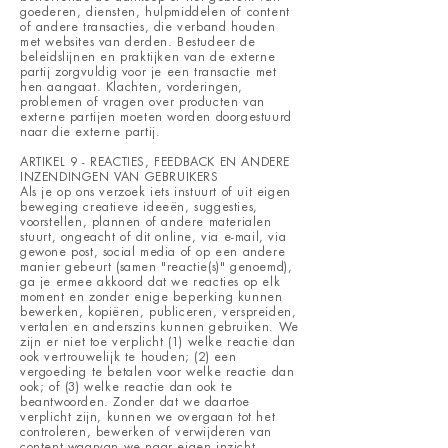
goederen, diensten, hulpmiddelen of content
of andere transacties, die verband houden
met websites van derden. Bestudeer de
beleidslijnen en praktijken van de externe
partij zorgvuldig voor je een transactie met
hen aangaat. Klachten, vorderingen,
problemen of vragen over producten van
externe partijen moeten worden doorgestuurd
naar die externe partij.
ARTIKEL 9 - REACTIES, FEEDBACK EN ANDERE
INZENDINGEN VAN GEBRUIKERS
Als je op ons verzoek iets instuurt of uit eigen
beweging creatieve ideeën, suggesties,
voorstellen, plannen of andere materialen
stuurt, ongeacht of dit online, via e-mail, via
gewone post, social media of op een andere
manier gebeurt (samen "reactie(s)" genoemd),
ga je ermee akkoord dat we reacties op elk
moment en zonder enige beperking kunnen
bewerken, kopiëren, publiceren, verspreiden,
vertalen en anderszins kunnen gebruiken. We
zijn er niet toe verplicht (1) welke reactie dan
ook vertrouwelijk te houden; (2) een
vergoeding te betalen voor welke reactie dan
ook; of (3) welke reactie dan ook te
beantwoorden. Zonder dat we daartoe
verplicht zijn, kunnen we overgaan tot het
controleren, bewerken of verwijderen van
content waarvan we naar eigen inzicht