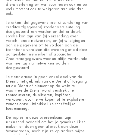
dienstverlening om wat voor reden ook en op
welk moment ook te weigeren aan wie dan
ook.
Je erkent dat gegevens (met uitzondering van
creditcardgegevens) zonder versleuteling
doorgestuurd kan worden en dat er daarbij
sprake kan zijn van (a) verzending over
verschillende netwerken; en (b) wijzigingen
aan de gegevens om te voldoen aan de
technische vereisten die worden gesteld door
aangesloten netwerken of apparaten.
Creditcardgegevens worden altijd versleuteld
wanneer zij via netwerken worden
doorgestuurd.
Je stemt ermee in geen enkel deel van de
Dienst, het gebruik van de Dienst of toegang
tot de Dienst of element op de website
waarmee de Dienst wordt verstrekt, te
reproduceren, dupliceren, kopiëren,
verkopen, door te verkopen of te exploiteren
zonder onze uitdrukkelijke schriftelijke
toestemming.
De kopjes in deze overeenkomst zijn
uitsluitend bedoeld om het je gemakkelijk te
maken en doen geen afbreuk aan deze
Voorwaarden, noch zijn ze op andere wijze