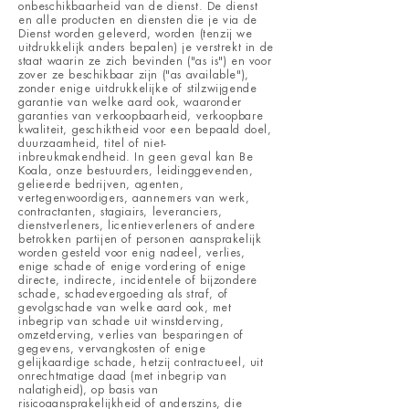
onbeschikbaarheid van de dienst. De dienst
en alle producten en diensten die je via de
Dienst worden geleverd, worden (tenzij we
uitdrukkelijk anders bepalen) je verstrekt in de
staat waarin ze zich bevinden ("as is") en voor
zover ze beschikbaar zijn ("as available"),
zonder enige uitdrukkelijke of stilzwijgende
garantie van welke aard ook, waaronder
garanties van verkoopbaarheid, verkoopbare
kwaliteit, geschiktheid voor een bepaald doel,
duurzaamheid, titel of niet-
inbreukmakendheid. In geen geval kan Be
Koala, onze bestuurders, leidinggevenden,
gelieerde bedrijven, agenten,
vertegenwoordigers, aannemers van werk,
contractanten, stagiairs, leveranciers,
dienstverleners, licentieverleners of andere
betrokken partijen of personen aansprakelijk
worden gesteld voor enig nadeel, verlies,
enige schade of enige vordering of enige
directe, indirecte, incidentele of bijzondere
schade, schadevergoeding als straf, of
gevolgschade van welke aard ook, met
inbegrip van schade uit winstderving,
omzetderving, verlies van besparingen of
gegevens, vervangkosten of enige
gelijkaardige schade, hetzij contractueel, uit
onrechtmatige daad (met inbegrip van
nalatigheid), op basis van
risicoaansprakelijkheid of anderszins, die