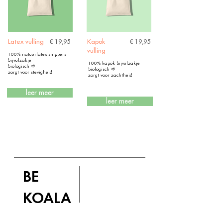
Latex vulling
Kapok
€ 19,95
€ 19,95
vulling
100% natuurlatex snippers
bijvulzakje
100% kapok bijvulzakje
biologisch 🌱
biologisch 🌱
zorgt voor stevigheid
zorgt voor zachtheid
leer meer
leer meer
BE
KOALA