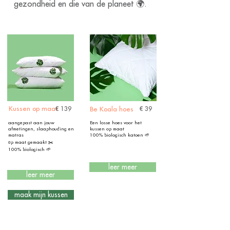
gezondheid en die van de planeet 🌍.
Kussen op maat
€ 139
Be Koala hoes
€ 39
aangepast aan jouw
Een losse hoes voor het
afmetingen, slaaphouding en
kussen op maat
matras
100% biologisch katoen 🌱
оp maat gemaakt ✂️
100% biologisch 🌱
leer meer
leer meer
maak mijn kussen