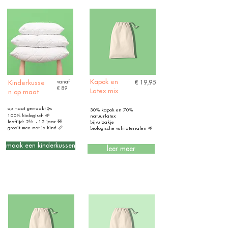
Kapok en
Kinderkusse
vanaf
€ 19,95
€ 89
Latex mix
n op maat
op maat gemaakt
✂️
30% kapok en 70%
100% biologisch
🌱
natuurlatex
leeftijd: 2½ - 12 jaar 🧸
bijvulzakje
groeit mee met je kind 📏
biologische vulmaterialen 🌱
maak een kinderkussen
leer meer