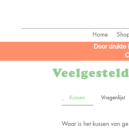
Home
Sho
Door drukte 
O
Veelgestel
Kussen
Vragenlijst
Waar is het kussen van g