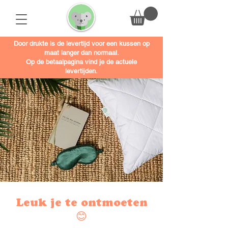
Door drukte is de levertijd voor een kussen op
maat langer dan normaal.
Op de betaalpagina vind je de actuele
levertijden.
Leuk je te ontmoeten
😊