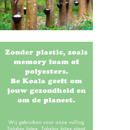
Zonder plastic, zoals
memory foam of
polyesters.
Be Koala geeft om
jouw gezondheid en
om de planeet.
Wij gebruiken voor onze vulling
Talalay latex.
Talalay latex staat