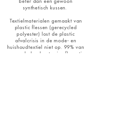
beter dan een gewoon
synthetisch kussen.
Textielmaterialen gemaakt van
plastic flessen (gerecycled
polyester) lost de plastic
afvalcrisis in de mode- en
huishoudtextiel niet op. 99% van
gerecycled polyester is afkomstig
van PET-flessen. Als flessen
eenmaal zijn gerecycled tot
kleding of kussens dan kan dit
materiaal niet verder worden
gerecycled en moet het worden
weggegooid. Per seconde komt
er hierdoor een hele
vuilniswagen in het milieu terecht.
Dit betekent dat miljarden kleine
plastic deeltjes uiteindelijk nog
steeds de planeet en ons lichaam