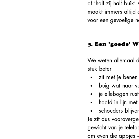
of ‘half-zij-half-buik
maakt immers altijd e
voor een gevoelige n
3. Een 'goede' 
We weten allemaal da
stuk beter: 
zit met je benen 
buig wat naar vor
je ellebogen rus
hoofd in lijn met
schouders blijve
Je zit dus vooroverg
gewicht van je telefo
om even die appjes -