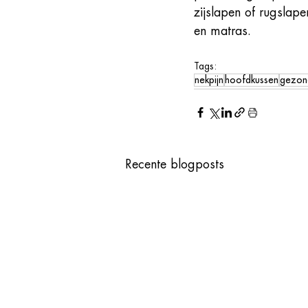
zijslapen of rugslap
en matras. 
Tags:
nekpijn
hoofdkussen
gezon
Recente blogposts