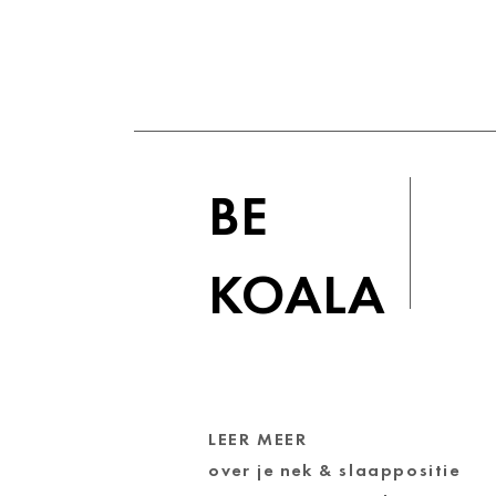
BE
KOALA
Mijn kind slaapt
onrustig en wordt
vaak wakker, wat is
de oorzaak?
LEER MEER
over je nek & slaappositie