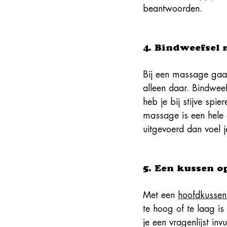
beantwoorden.
4. Bindweefsel
Bij een massage gaat
alleen daar. Bindweef
heb je bij stijve spi
massage is een hele
uitgevoerd dan voel 
5. Een kussen o
Met een 
hoofdkusse
te hoog of te laag i
je een vragenlijst in