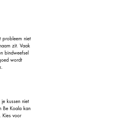
t probleem niet 
chaam zit. Vaak 
en bindweefsel 
goed wordt 
k.
t je kussen niet 
n Be Koala kan 
. Kies voor 