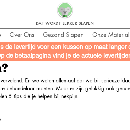
DAT WORDT LEKKER SLAPEN
p
Over Ons
Gezond Slapen
Onze Material
is de levertijd voor een kussen op maat langer
 ik zelf doen tegen
p de betaalpagina vind je de actuele levertijde
n?
 vervelend. En we weten allemaal dat we bij serieuze kla
ere behandelaar moeten. Maar er zijn gelukkig ook genoe
en 5 tips die je helpen bij nekpijn.
k