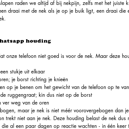
’ slapen raden we altijd af bij nekpijn, zelfs met het juiste 
en draai met de nek als je op je buik ligt, een draai die e
ek. 
Whatsapp houding
t onze telefoon niet goed is voor de nek. Maar deze hou
een stukje uit elkaar
en; je borst richting je knieën
ten op je benen om het gewicht van de telefoon op te va
 de 
ruggengraat; kin dus niet op de borst 
n ver weg van de oren
ebogen, maar je nek is niet méér voorovergebogen dan je 
on trekt niet aan je nek. Deze houding belast de nek dus 
 die al een paar dagen op reactie wachten - in één keer 