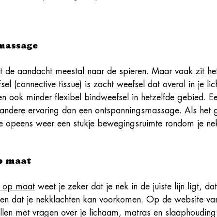
 massage
 de aandacht meestal naar de spieren. Maar vaak zit he
sel (connective tissue) is zacht weefsel dat overal in je li
eren ook minder flexibel bindweefsel in hetzelfde gebied. E
 andere ervaring dan een ontspanningsmassage. Als het 
je opeens weer een stukje bewegingsruimte rondom je ne
p maat 
n op maat
 weet je zeker dat je nek in de juiste lijn ligt, da
s en dat je nekklachten kan voorkomen. Op de website va
vullen met vragen over je lichaam, matras en slaaphouding