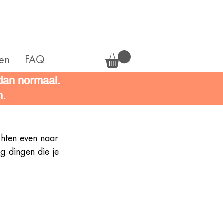
en
FAQ
 dan normaal.
n.
chten even naar 
g dingen die je 