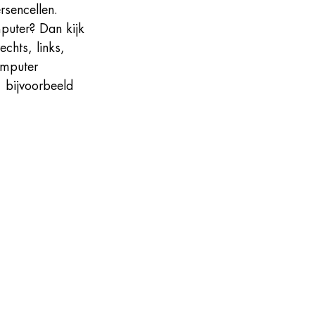
rsencellen. 
puter? Dan kijk 
chts, links, 
omputer 
 bijvoorbeeld 