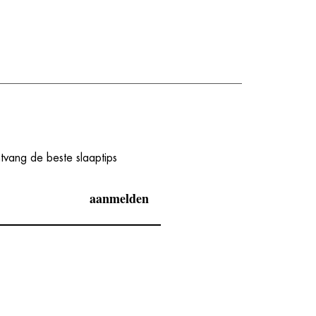
ntvang de beste slaaptips
herken je een écht
aanmelden
atwerk
fdkussen