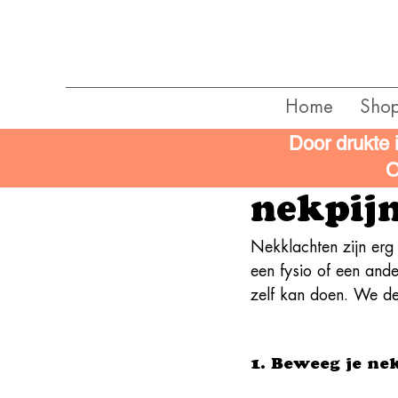
Home
Sho
Door drukte 
Wat kan
O
nekpij
Nekklachten zijn erg
een fysio of een and
zelf kan doen. We del
1. Beweeg je ne