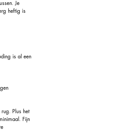
kussen. Je 
rg heftig is 
ding is al een 
ngen 
rug. Plus het 
minimaal. Fijn 
te 