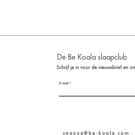
De Be Koala slaapclub
Schrijf je in voor de nieuwsbrief en o
Schouderpijn bij
Zo 
E-mail
kinderen: 5
ma
veelvoorkomende
hoo
oorzaken en wat echt
helpt
snooze@be-koala.com