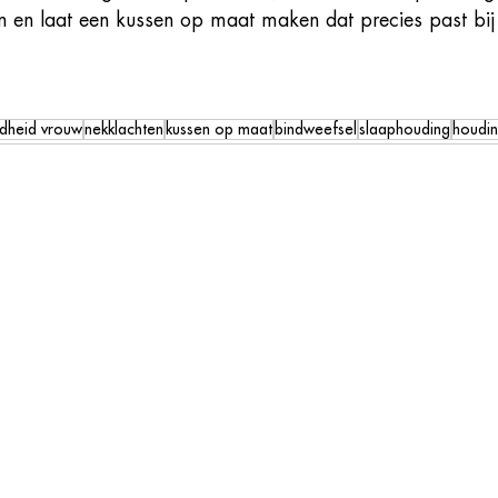
en en laat een kussen op maat maken dat precies past bij
dheid vrouw
nekklachten
kussen op maat
bindweefsel
slaaphouding
houdi