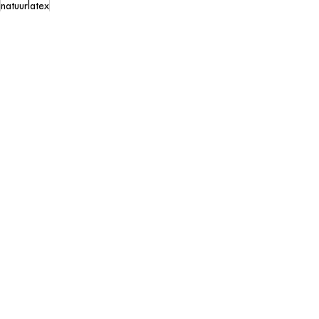
natuurlatex
Alles weergeven
Recente blogposts