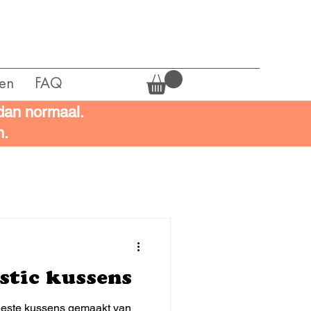
en
FAQ
 dan normaal.
n.
stic kussens
este kussens gemaakt van