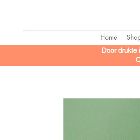
Home
Sho
Door drukte 
O