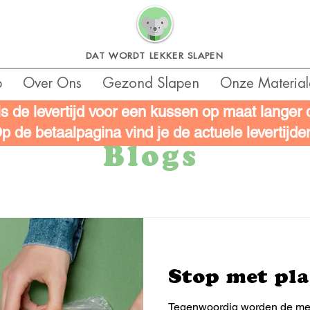
DAT WORDT LEKKER SLAPEN
p
Over Ons
Gezond Slapen
Onze Material
is de levertijd voor een kussen op maat langer
p de betaalpagina vind je de actuele levertijde
Blogs
Stop met pla
Tegenwoordig worden de me