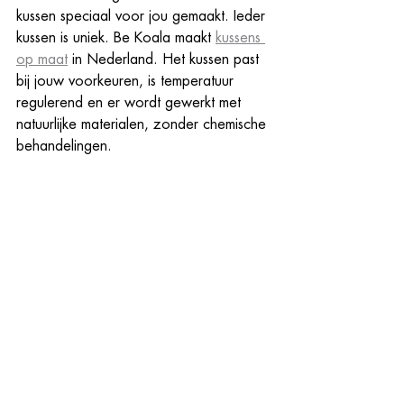
kussen speciaal voor jou gemaakt. Ieder 
kussen is uniek. Be Koala maakt 
kussens 
op maat
 in Nederland. Het kussen past 
bij jouw voorkeuren, is temperatuur 
regulerend en er wordt gewerkt met 
natuurlijke materialen, zonder chemische 
behandelingen. 
Tags:
nekpijn
hoofdkussen
duurzaam
nekklachten
kussen op maat
buikslapen
kussen kopen
Alles weergeven
Recente blogposts