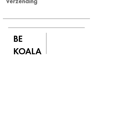
Verzending
BE
KOALA
De Be Koala slaapclub
Schrijf je in voor de nieuwsbrief en
ontvang de beste slaaptips
E-mail