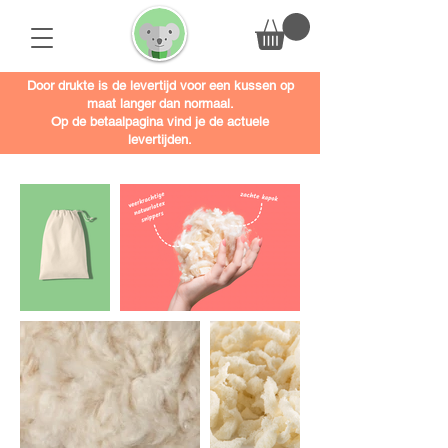
Door drukte is de levertijd voor een kussen op
maat langer dan normaal.
Op de betaalpagina vind je de actuele
levertijden.