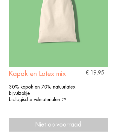
€ 19,95
Kapok en Latex mix
30% kapok en 70% natuurlatex
bijvulzakje
biologische vulmaterialen 🌱
Niet op voorraad