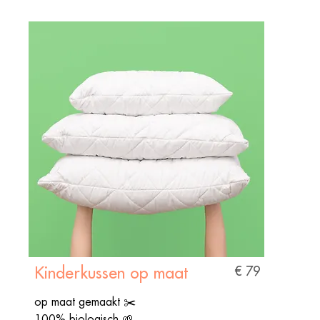
Kinderkussen op maat
€ 79
op maat gemaakt
✂️
100% biologisch
🌱