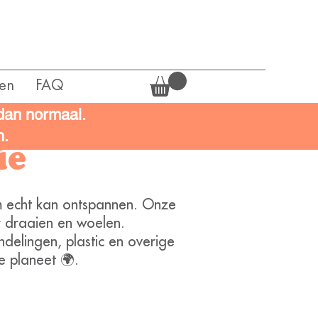
en
FAQ
 dan normaal.
n.
ie
aam echt kan ontspannen. Onze
r draaien en woelen.
delingen, plastic en overige
e planeet 🌍.