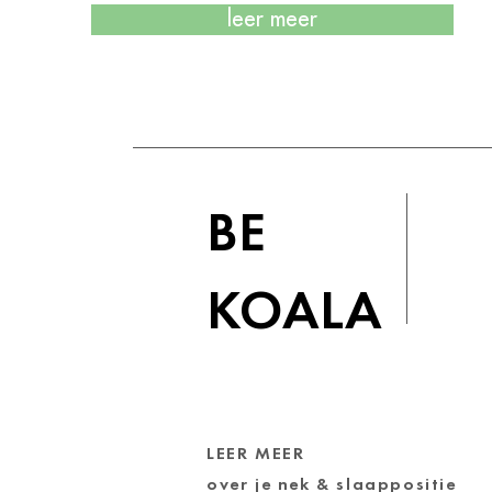
leer meer
BE
KOALA
LEER MEER
over je nek & slaappositie