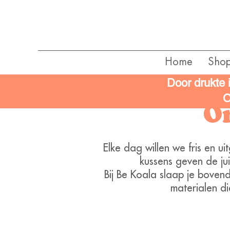
Home
Sho
Door drukte 
O
On
Elke dag willen we fris en u
kussens geven de ju
Bij Be Koala slaap je boven
materialen d