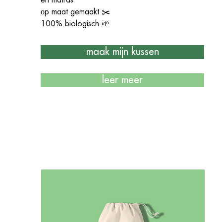
оp maat gemaakt ✂️
100% biologisch 🌱
maak mijn kussen
leer meer