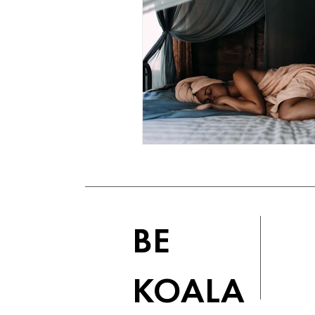
BE
KOALA