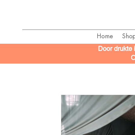
Home
Sho
Door drukte 
O