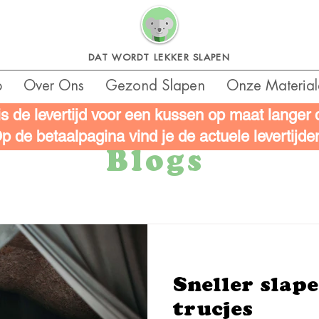
DAT WORDT LEKKER SLAPEN
p
Over Ons
Gezond Slapen
Onze Material
is de levertijd voor een kussen op maat langer
p de betaalpagina vind je de actuele levertijde
Blogs
Sneller slap
trucjes