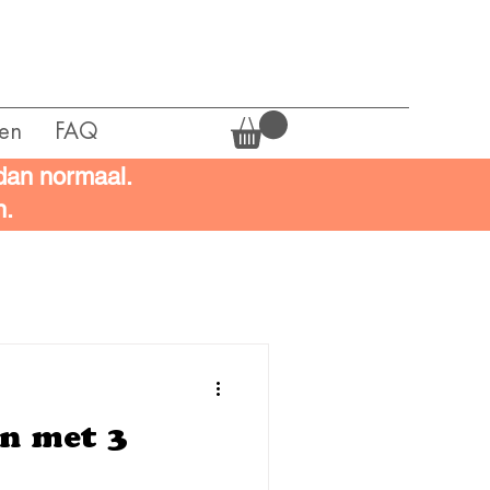
en
FAQ
 dan normaal.
n.
en met 3