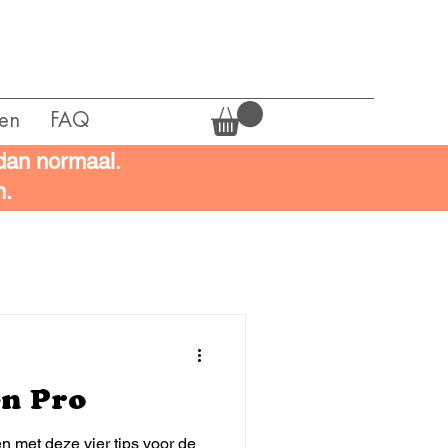
en
FAQ
 dan normaal.
n.
en Pro
n met deze vier tips voor de