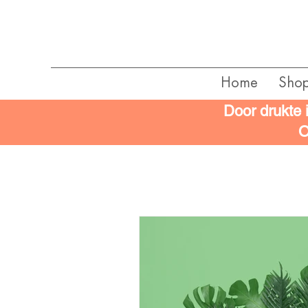
Home
Sho
Door drukte 
O