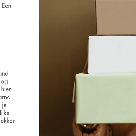
. Een
and
nog
t
hier
arna
 je
ijke
lekker