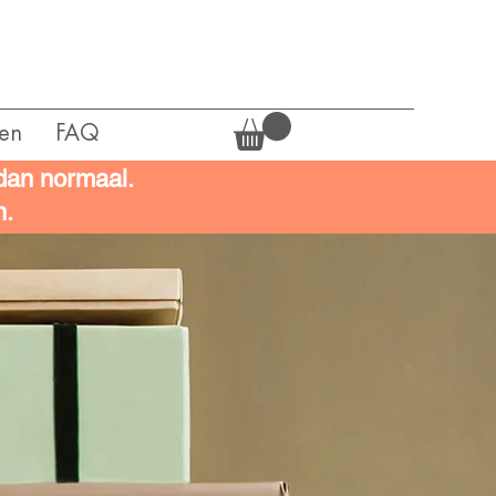
en
FAQ
 dan normaal.
n.