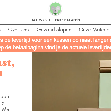
DAT WORDT LEKKER SLAPEN
p
Over Ons
Gezond Slapen
Onze Material
is de levertijd voor een kussen op maat langer
p de betaalpagina vind je de actuele levertijde
st,
u
 aan
la
. Met