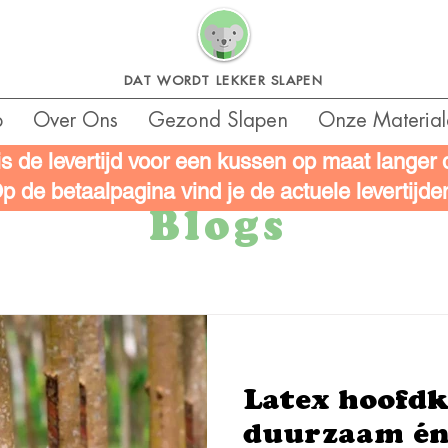
DAT WORDT LEKKER SLAPEN
p
Over Ons
Gezond Slapen
Onze Material
is de levertijd voor een kussen op maat langer
p de betaalpagina vind je de actuele levertijde
Blogs
Latex hoofdk
duurzaam én