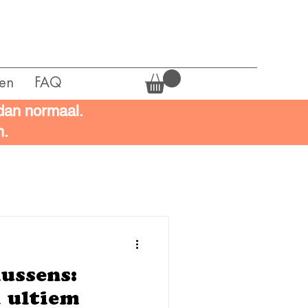
en
FAQ
 dan normaal.
n.
ussens:
 ultiem