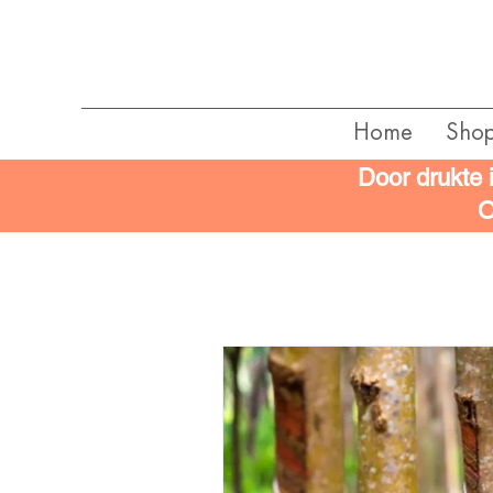
Home
Sho
Door drukte 
O