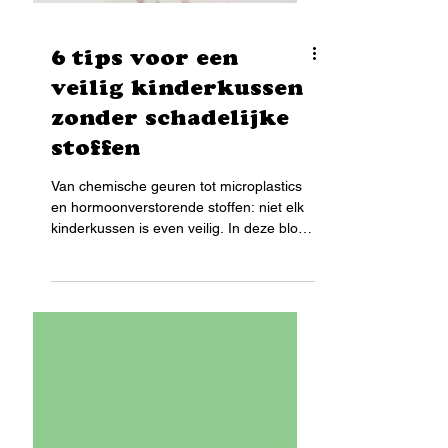
6 tips voor een
veilig kinderkussen
zonder schadelijke
stoffen
Van chemische geuren tot microplastics
en hormoonverstorende stoffen: niet elk
kinderkussen is even veilig. In deze blog
leg ik uit waar je als ouder op moet letten,
zodat je kind comfortabel en gezond kan
slapen