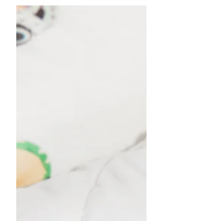
houden geen rekening met jouw
lichaamsbouw, slaaphouding en matras.
Een écht maatwerk hoofdkussen is uniek
en wordt voor jou op maat gemaakt,
zoals bij kussenmaker Be Koala. Het
ondersteunt je wervelkolom optimaal voor
diepere, herstellende slaap.