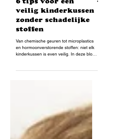
6 tips voor een
veilig kinderkussen
zonder schadelijke
stoffen
Van chemische geuren tot microplastics
en hormoonverstorende stoffen: niet elk
kinderkussen is even veilig. In deze blog
leg ik uit waar je als ouder op moet letten,
zodat je kind comfortabel en gezond kan
slapen