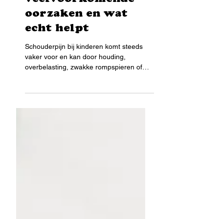
kinderen: 5
veelvoorkomende
oorzaken en wat
echt helpt
Schouderpijn bij kinderen komt steeds
vaker voor en kan door houding,
overbelasting, zwakke rompspieren of
stress ontstaan. Ontdek vijf
veelvoorkomende oorzaken en
praktische tips om spanning te
verminderen, zoals
bewegingsoefeningen, goede
tasafstelling en een passend
kinderkussen. Voorkom pijn en help je
kind ontspannen en soepel te bewegen.